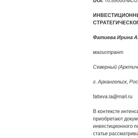
DOI:
10.55000/MCU.
ИНВЕСТИЦИОННЫ
СТРАТЕГИЧЕСКО
Фатиева Ирина А
магистрант
Северный (Арктиче
г. Архангельск, Ро
fatieva.ia@mail.ru
В контексте интен
приобретают докум
инвестиционного п
статье рассматрив