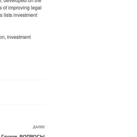
n, developed on the
 of improving legal
is lists investment
ion, investment
Следующая
ДАЛЕЕ
запись
ч Глухов. ВОПРОСЫ