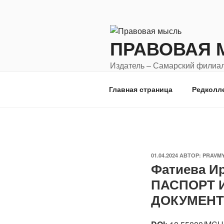
Перейти
к
содержимому
ПРАВОВАЯ 
Издатель – Самарский филиал
города Москвы "Московский го
Главная страница
Редколл
ОПУБЛИКОВАНО
01.04.2024
АВТОР:
PRAVM
Фатиева И
ПАСПОРТ 
ДОКУМЕНТ