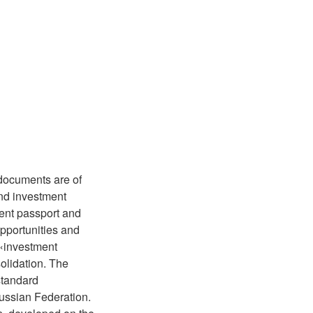
 documents are of
and investment
ment passport and
opportunities and
 «investment
solidation. The
standard
ussian Federation.