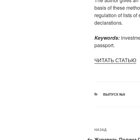
The author gives an 
basis of these metho
regulation of lists o
declarations.
Keywords:
investme
passport.
ЧИТАТЬ СТАТЬЮ
РУБРИКИ
ВЫПУСК №6
Навигация
Предыдущая
НАЗАД
по
запись:
Журавель Полина 