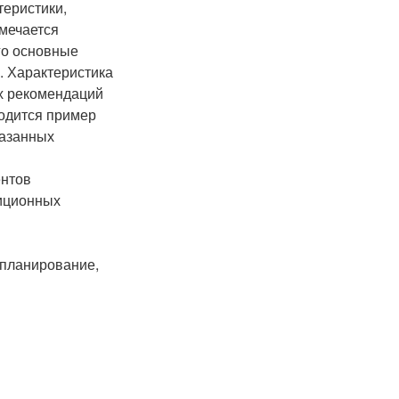
теристики,
мечается
го основные
. Характеристика
х рекомендаций
одится пример
казанных
ентов
тиционных
 планирование,