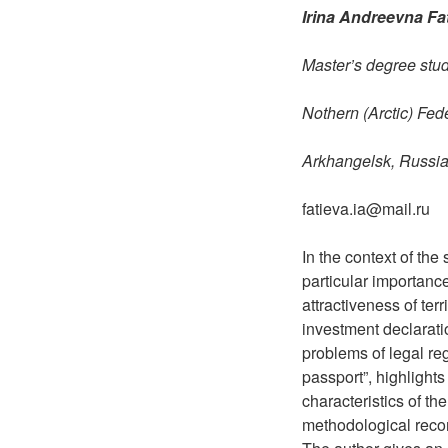
Irina Andreevna Fa
Master’s degree stu
Nothern (Arctic) Fed
Arkhangelsk, Russia
fatieva.ia@mail.ru
In the context of th
particular importanc
attractiveness of ter
investment declarati
problems of legal re
passport”, highlights
characteristics of t
methodological reco